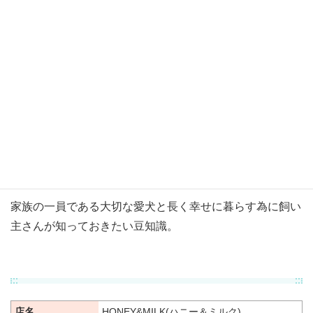
自家繁殖の仔犬の販売をしています。母子と一緒に見学も
可能！希望日をお知らせ下さい♪
コラム
家族の一員である大切な愛犬と長く幸せに暮らす為に飼い
主さんが知っておきたい豆知識。
店名
HONEY&MILK(ハニー＆ミルク)