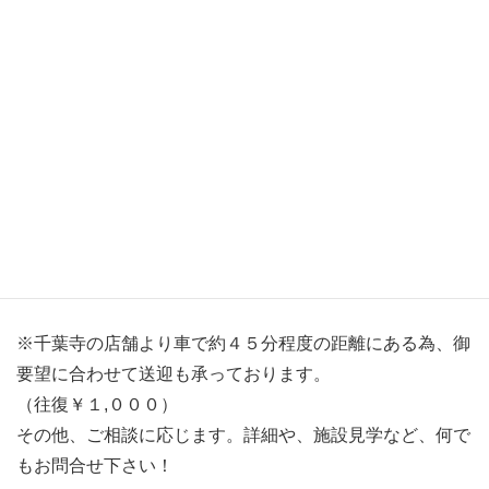
『サークル小(写真左)』と
シーズーのムーミンちゃん♪
『サークル中(写真左)』と
トイプードルのピンキーちゃん♪
※千葉寺の店舗より車で約４５分程度の距離にある為、御
要望に合わせて送迎も承っております。
（往復￥１,０００）
その他、ご相談に応じます。詳細や、施設見学など、何で
もお問合せ下さい！