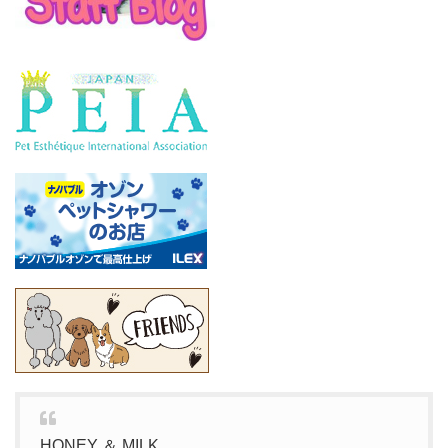
HONEY ＆ MILK