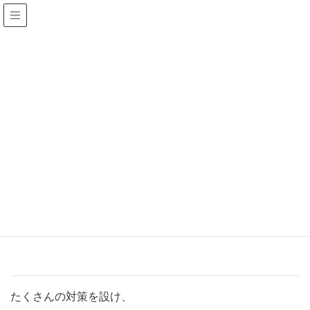
お気軽にお問い合わせください
TEL.
043-309-8081
営業時間/10:00〜19:00 定休日：毎週水曜
新着情報
HOME
新着情報
８月２３日 イベント開催♪
2020年7月18日
/ 最終更新日 :
2020年7月18日
honeymilk
８月２３日 イベント開催♪
たくさんの対策を設け、