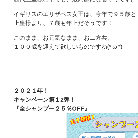
イギリスのエリザベス女王は、今年で９５歳と
上皇様より、７歳も年上だそうです！
このまま、お元気なまま、お二方共、
１００歳を迎えて欲しいものですね(*’ω’*)
２０２１年！
キャンペーン第１2
弾！
『全シャンプー２５％OFF
』