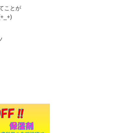
てことが
_+)
ノ