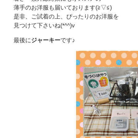
薄手のお洋服も届いております(≧▽≦)
是非、ご試着の上、ぴったりのお洋服を
見つけて下さいね(*^^)v
最後に
ジャーキー
です♪