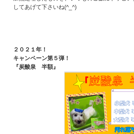
してあげて下さいね(^_^)
２０２１年！
キャンペーン第５
弾！
『炭酸泉 半額』