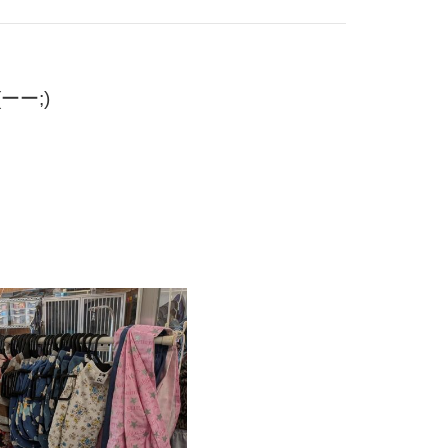
ー;)
☆