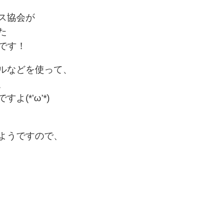
ス協会が
た
うです！
ルなどを使って、
、
(*’ω’*)
ようですので、