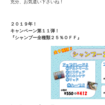
充分、お気遣い下さいね！
２０１９年！
キャンペーン第１１
弾！
『シャンプー全種類２５％ＯＦＦ』