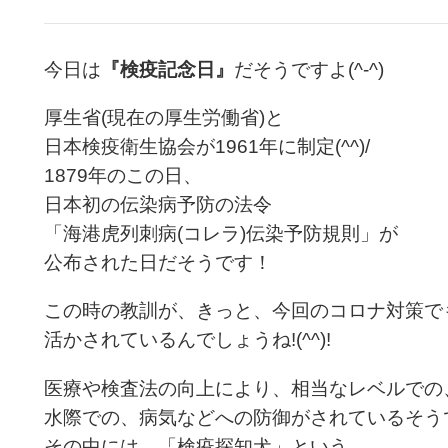
今日は
『検疫記念日』
だそうですよ(^-^)
厚生省(現在の厚生労働省)と
日本検疫衛生協会が1961年に制定(^^)/
1879年のこの日、
日本初の伝染病予防の法令
「海港
虎列刺
病(コレラ)伝染予防規則」が
公布された日だそうです！
この時の教訓が、きっと、今回のコロナ対策で
活かされているんでしょうね!(^^)!
医療や検査法の向上により、相当なレベルでの
水際での、病気などへの防御がされているそう
その中には、「検疫探知犬」という