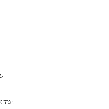
も
、
ですが、