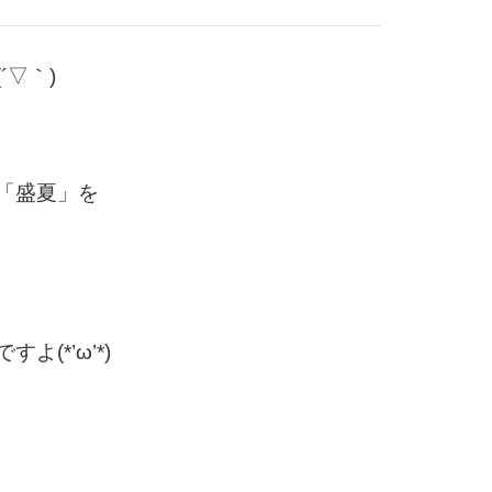
▽｀)
「盛夏」を
(*’ω’*)